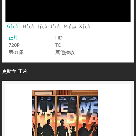
Loaded
:
0%
Mute
Playback
Rate
G节点
H节点
I节点
J节点
M节点
X节点
正片
HD
720P
TC
第01集
其他播放
更新至 正片