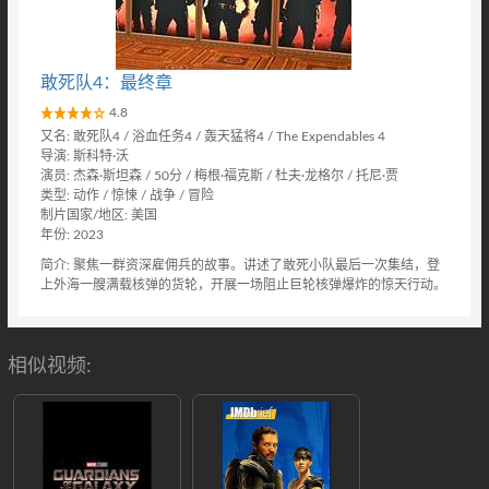
敢死队4：最终章
4.8
又名: 敢死队4 / 浴血任务4 / 轰天猛将4 / The Expendables 4
导演: 斯科特·沃
演员: 杰森·斯坦森 / 50分 / 梅根·福克斯 / 杜夫·龙格尔 / 托尼·贾
类型: 动作 / 惊悚 / 战争 / 冒险
制片国家/地区: 美国
年份: 2023
简介: 聚焦一群资深雇佣兵的故事。讲述了敢死小队最后一次集结，登
上外海一艘满载核弹的货轮，开展一场阻止巨轮核弹爆炸的惊天行动。
相似视频: