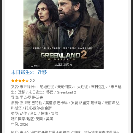
末日逃生2：迁移
5.0
又名: 末世绿洲2：绝地迁徙 / 天劫倒数2：大迁徙 / 末日逃生2 / 末日逃
生：迁移 / 末日逃生：移民 / Greenland 2
导演: 里克·罗曼·沃夫
演员: 杰拉德·巴特勒 / 莫蕾娜·巴卡琳 / 罗曼·格里芬·戴维斯 / 奈丽娅·达
科斯塔 / 托米·厄尔·詹金斯
类型: 动作 / 科幻 / 惊悚 / 冒险
制片国家/地区: 英国 / 美国
年份: 2026
简介: 由于宇宙中的两颗彗星正面撞击了地球，致使地表生态遭遇毁灭