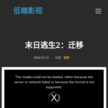
低端影视
末日逃生2：迁移
2026-01-31
标签：
动作
This
is
a
The media could not be loaded, either because the
modal
window.
server or network failed or because the format is not
supported.
Video
Player
is
loading.