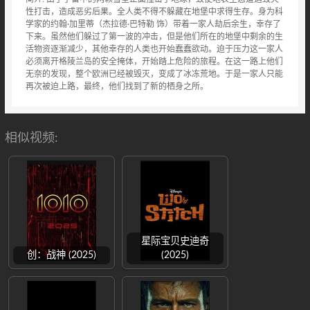
性打击，造成恶劣后果。全人类不得不躲藏在地堡中求得生存。身为科
学家的约翰·加里蒂（杰拉德·巴特勒 饰）带着一家人劫后余生，幸存了
下来。虽然他们躲过了第一波的冲击，但是他们所在的地堡中剩余的生
活物资逐渐减少，其他幸存的人类也开始蠢蠢欲动。迫于压力这一家人
必须离开格陵兰岛的安全掩体，开始踏上危险的旅程。在这一路上他们
无奈的发现，整个欧洲已经被毁灭，变成了冰冻荒地。于是一家人只能
再次被迫上路，最终，他们找到了新的栖身之所。
相似视频:
星际宝贝史迪奇
创：战神 (2025)
(2025)