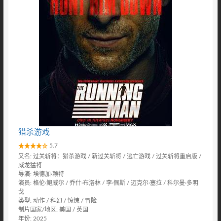
猎杀游戏
5.7
又名: 过关斩将：猎杀游戏 / 新过关斩将 / 逃亡游戏 / 过关斩将重启版 /
威龙猛将
导演: 埃德加·赖特
演员: 格伦·鲍威尔 / 乔什·布洛林 / 李·佩斯 / 迈克尔·塞拉 / 科尔曼·多明
戈
类型: 动作 / 科幻 / 惊悚 / 冒险
制片国家/地区: 美国 / 英国
年份: 2025