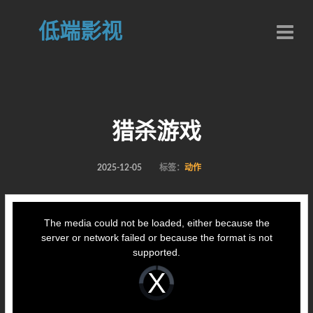
低端影视
猎杀游戏
2025-12-05
标签：
动作
This
is
a
The media could not be loaded, either because the
modal
window.
server or network failed or because the format is not
supported.
Video
Player
is
loading.