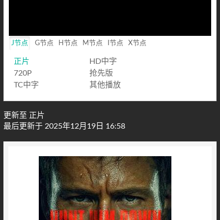
J节点
G节点
H节点
M节点
I节点
X节点
正片
HD中字
720P
抢先版
TC中字
其他播放
更新至 正片
最后更新于 2025年12月19日 16:58