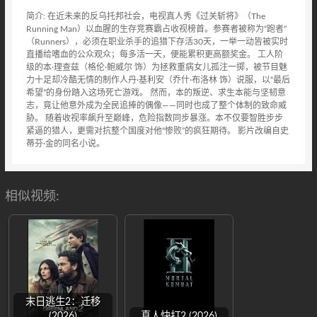
简介: 在近未来的反乌托邦社会，电视真人秀《过关斩将》（The
Running Man）以血腥的生存竞赛霸占收视榜首。参赛者被称为“跑者”
（Runners），必须在职业杀手的追猎下存活30天，一举一动皆被实时
直播给嗜血的公众观众；每多活一天，便能累积更高额奖金。 工人阶
级的本·理查兹（格伦·鲍威尔 饰）为拯救重病女儿孤注一掷，被节目魅
力十足却冷酷无情的制作人丹·基利安（乔什·布洛林 饰）说服，以“最后
希望”的身份踏入这场死亡游戏。 然而，本的叛逆、求生本能与坚韧意
志，竟让他意外成为全民追捧的偶像——同时也成了整个体制的致命威
胁。 随着收视率飙升至巅峰，危险指数同步暴涨。本不仅要智胜步步
紧逼的猎人，更需对抗整个国度对他“惨败”的疯狂期待。 影片改编自史
蒂芬·金的同名小说。
相似视频:
末日逃生2：迁移
(2026)
真人快打2 (2026)