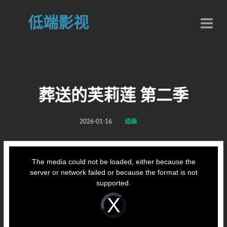
低端影视
葬送的芙莉莲 第二季
2026-01-16
动画
This
is
a
The media could not be loaded, either because the
modal
window.
server or network failed or because the format is not
supported.
Video
Player
is
loading.