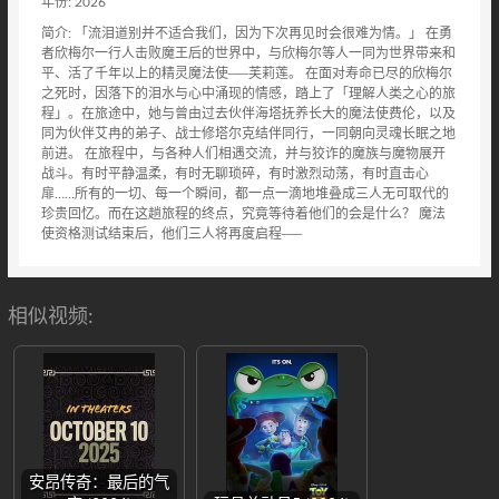
年份: 2026
简介: 「流泪道别并不适合我们，因为下次再见时会很难为情。」 在勇
者欣梅尔一行人击败魔王后的世界中，与欣梅尔等人一同为世界带来和
平、活了千年以上的精灵魔法使──芙莉莲。 在面对寿命已尽的欣梅尔
之死时，因落下的泪水与心中涌现的情感，踏上了「理解人类之心的旅
程」。在旅途中，她与曾由过去伙伴海塔抚养长大的魔法使费伦，以及
同为伙伴艾冉的弟子、战士修塔尔克结伴同行，一同朝向灵魂长眠之地
前进。 在旅程中，与各种人们相遇交流，并与狡诈的魔族与魔物展开
战斗。有时平静温柔，有时无聊琐碎，有时激烈动荡，有时直击心
扉……所有的一切、每一个瞬间，都一点一滴地堆叠成三人无可取代的
珍贵回忆。而在这趟旅程的终点，究竟等待着他们的会是什么？ 魔法
使资格测试结束后，他们三人将再度启程──
相似视频:
安昂传奇：最后的气