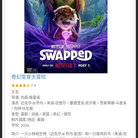
奇幻变身大冒险
7.6
又名:
导演: 内森·格雷诺
演员: 迈克尔·B·乔丹 / 朱诺·坦普尔 / 塞德里克·凯尔斯 / 贾斯蒂娜·马查多
/ 内特·托伦斯
类型: 喜剧 / 动画 / 家庭 / 奇幻 / 冒险
制片国家/地区: 美国
年份: 2026
简介: 一只小林地生物（迈克尔·B·乔丹 配音）和一只雄伟的鸟（朱诺·坦