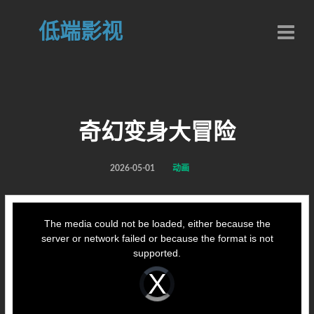
低端影视
奇幻变身大冒险
2026-05-01
动画
This
is
a
The media could not be loaded, either because the
modal
window.
server or network failed or because the format is not
supported.
Video
Player
is
loading.