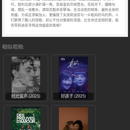
代，智利北部沙漠矿镇一角，变装皇后华丽登台。花前月下，媚眼勾
魂，搅乱一池春水，酒馆花魁命丧孽海。无法治愈的咳疾、遍布全身的
肉瘤，为谣言添柴加火，更摧毁了女孩莉迪亚与一众乾妈的乌托邦。人
们蒙得了酷儿的双眼，却止不住对爱欲的渴望。比生命还坚韧的爱，能
否带莉迪亚寻得这场瘟疫的真相？
相似视频:
时光留声 (2025)
好孩子 (2025)