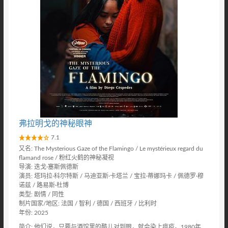
弗拉明戈的神秘眼神
7.1
又名: The Mysterious Gaze of the Flamingo / Le mystérieux regard du
flamand rose / 粉红火鹤的神秘凝视
导演: 迭戈·塞斯佩德斯
演员: 塔玛拉·科尔特斯 / 马迪亚斯·卡塔兰 / 宝拉·蒂娜玛卡 / 佩德罗·穆
诺兹 / 路易斯·杜博
类型: 剧情 / 同性
制片国家/地区: 法国 / 智利 / 德国 / 西班牙 / 比利时
年份: 2025
简介: 他们说，只要与酒馆里的酷儿对到眼，就会染上瘟疫。1980年