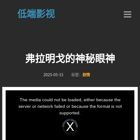
低端影视
弗拉明戈的神秘眼神
2025-05-15
标签：
剧情
This
is
a
The media could not be loaded, either because the
modal
window.
server or network failed or because the format is not
supported.
Video
Player
is
loading.