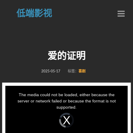
低端影视
爱的证明
2025-05-17
标签：
喜剧
This
is
a
The media could not be loaded, either because the
modal
window.
server or network failed or because the format is not
supported.
Video
Player
is
loading.