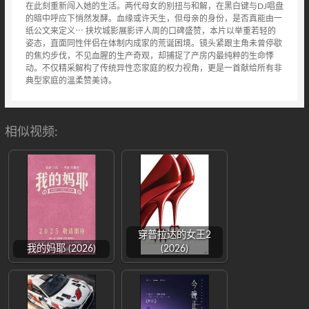
在此刻重新闯入她的生活。两代母女的别扭与和解，在黑白键与DJ唱盘
的暗中呼应下悄然发酵。血缘或许天生，但母亲的身份，是否真能由一
纸公文来定义⋯ 挟坎城影展影评人周的口碑盛赞，本片以举重若轻的
姿态，直面同性伴侣在体制内成家的荒诞困境。镜头紧跟主角未曾停歇
的焦灼步伐，不见血腥的生产奇观，却捕捉了产房内最纯粹的生命悸
动。不仅精采解构了传统异性恋家庭的权力视角，更是一首献给所有非
典型家庭的温柔赞美诗。
相似视频:
穿普拉达的女王2
我的妈耶 (2026)
(2026)