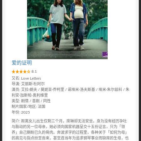
爱的证明
8.1
又名: Love Letters
导演: 艾丽斯·杜阿尔
演员: 艾拉·朗夫 / 莫妮亚·乔柯里 / 诺埃米·洛夫斯基 / 埃米·朱尔兹科 / 朱
利安·加斯帕-奥利维里
类型: 剧情 / 喜剧 / 同性
制片国家/地区: 法国
年份: 2025
简介: 距离女儿出生仅剩三个月，席琳却无法安坐。身为没有经历孕吐
与胎动的另一位母亲，她必须向国家机器呈交十五份证言，只为「领
养」自己期盼已久的骨肉。奔波求字的过程里，各种关于「如何为母」
的高见与指点纷至沓来，甚至连当年为追求钢琴事业而缺席的生母，也