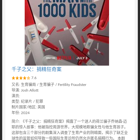
千子之父：捐精狂奇案
7.6
又名: 生育骗局 / 生育骗子 / Fertility Fraudster‎
导演: Josh Allott
演员:
类型: 纪录片 / 犯罪
制片国家/地区: 英国
年份: 2024
简介: 《千子之父：捐精狂奇案》揭露了一个迷人的荷兰骗子乔纳森·迈
耶的惊人故事：他被指控周游世界，大规模地欺骗女性与他生育孩子。
这部包含三个部分的剧集深入调查了生育产业的阴暗面，揭示了缺乏全
球性的监管如何导致一些国际生育诊所仍然允许匿名捐精行为。 本剧