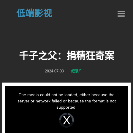
低端影视
千子之父：捐精狂奇案
2024-07-03
纪录片
This
is
a
The media could not be loaded, either because the
modal
window.
server or network failed or because the format is not
supported.
Video
Player
is
loading.