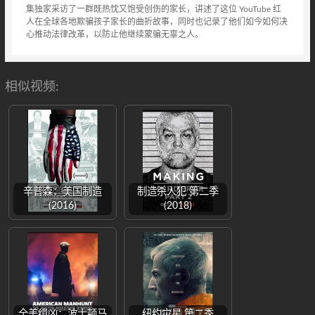
集独家采访了一群既热忱又饱受创伤的家长，讲述了这位 YouTube 红
人在全球各地欺骗孩子家长的曲折故事，同时也记录了他们如今如何决
心推动法律改革，以防止他继续蒙骗无辜之人。
相似视频:
辛普森：美国制造
制造杀人犯 第二季
(2016)
(2018)
全美缉凶：波士顿马
纽约灾星 第二季