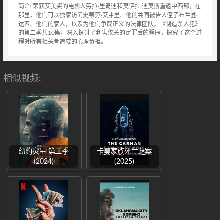
简介: 荣获艾美奖的电影人劳拉·里奇迪和莫伊拉·迪莫斯重返中西部，在
那里，他们可以独家访问史蒂芬·艾弗里、他的共同被告人侄子布兰登·
达西、他们的家人，以及为他们争取正义的法律团队。《制造杀人犯》
的第二季共10集，深入探讨了利害攸关的定罪后的程序，探究了这个过
程对所有相关者造成的心理负担。
相似视频:
纽约灾星 第二季
卡曼家族死亡谜案
(2024)
(2025)