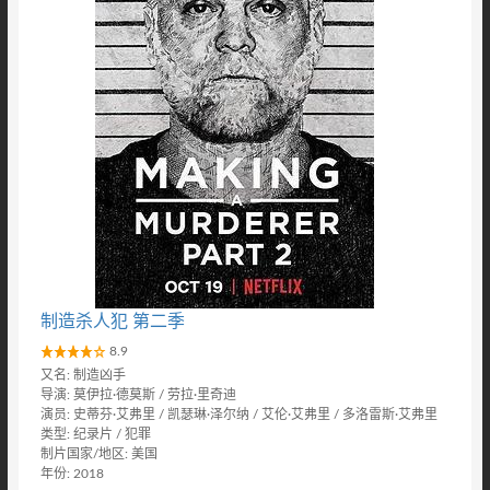
制造杀人犯 第二季
8.9
又名: 制造凶手
导演: 莫伊拉·德莫斯 / 劳拉·里奇迪
演员: 史蒂芬·艾弗里 / 凯瑟琳·泽尔纳 / 艾伦·艾弗里 / 多洛雷斯·艾弗里
类型: 纪录片 / 犯罪
制片国家/地区: 美国
年份: 2018