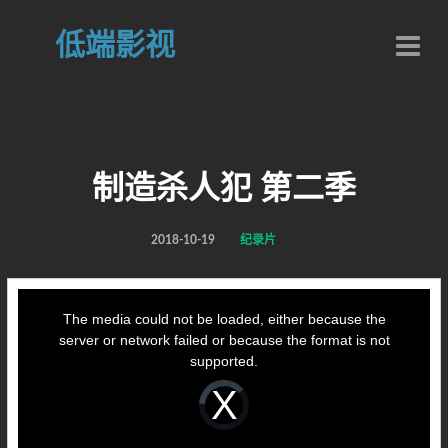
低端影视
制造杀人犯 第二季
2018-10-19
纪录片
This
is
a
The media could not be loaded, either because the
modal
window.
server or network failed or because the format is not
supported.
Video
Player
is
loading.