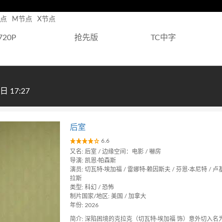
节点
M节点
X节点
720P
抢先版
TC中字
 17:27
后室
6.6
又名: 后室 / 边缘空间：电影 / 嚇房
导演: 凯恩·帕森斯
演员: 切瓦特·埃加福 / 雷娜特·赖因斯夫 / 芬恩·本尼特 / 
拉斯
类型: 科幻 / 恐怖
制片国家/地区: 美国 / 加拿大
年份: 2026
简介: 深陷困境的克拉克（切瓦特·埃加福 饰）意外切入名