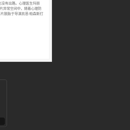
也没有出路。心理医生玛丽
这片异常空间中，随着心理防
影片脱胎于导演凯恩·帕森斯打