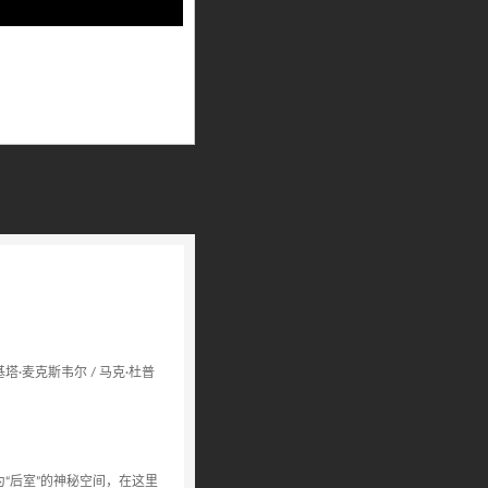
Playback
Rate
卢基塔·麦克斯韦尔 / 马克·杜普
为“后室”的神秘空间，在这里