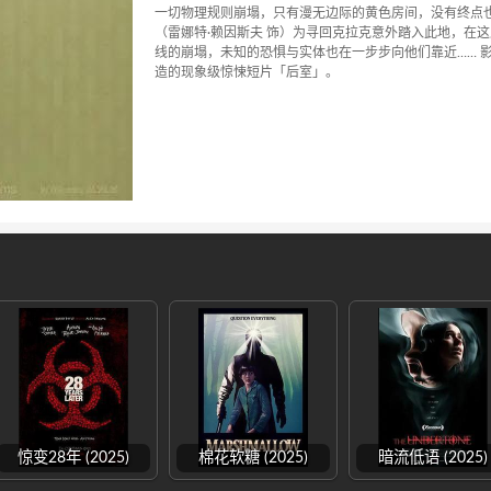
一切物理规则崩塌，只有漫无边际的黄色房间，没有终点
（雷娜特·赖因斯夫 饰）为寻回克拉克意外踏入此地，在
线的崩塌，未知的恐惧与实体也在一步步向他们靠近…… 
造的现象级惊悚短片「后室」。
惊变28年 (2025)
棉花软糖 (2025)
暗流低语 (2025)