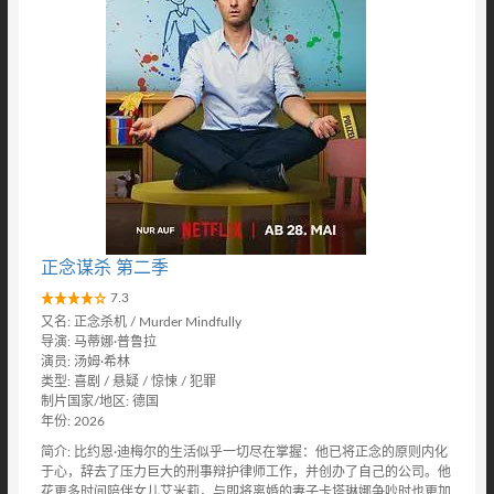
正念谋杀 第二季
7.3
又名: 正念杀机 / Murder Mindfully
导演: 马蒂娜·普鲁拉
演员: 汤姆·希林
类型: 喜剧 / 悬疑 / 惊悚 / 犯罪
制片国家/地区: 德国
年份: 2026
简介: 比约恩·迪梅尔的生活似乎一切尽在掌握：他已将正念的原则内化
于心，辞去了压力巨大的刑事辩护律师工作，并创办了自己的公司。他
花更多时间陪伴女儿艾米莉，与即将离婚的妻子卡塔琳娜争吵时也更加