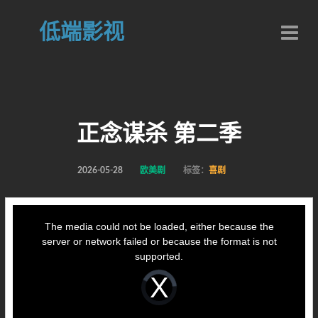
低端影视
正念谋杀 第二季
2026-05-28
欧美剧
标签：
喜剧
This
is
a
The media could not be loaded, either because the
modal
window.
server or network failed or because the format is not
supported.
Video
Player
is
loading.