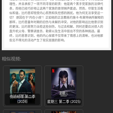
理性，并且承担了一项不同寻常的职责：他是两个黑手党家族的法律代
表，而他已经巧妙地让这两个家族的首领销声匿迹。然而，尽管生活看
似和谐，比约恩却饱受内心煎熬和失控感的困扰。他为何无法享受这一
切？ 原因在于“内在小孩”！正如他的正念教练约施卡·布莱特纳所解释的
那样，比约恩童年时期的旧伤与未解的冲突，对他的影响远比他意识到
的更深。比约恩努力治愈这些创伤，与过去和解，同时还要应对烦人的
直升机父母、警察调查员、勒索以及生活中层出不穷的各种挑战。最
终，比约恩意识到，他的内心探索不仅带来了情感上的清晰，也对他那
些见不得光的活动产生了现实层面的影响。
相似视频:
夜班经理 第二季
(2026)
星期三 第二季 (2025)