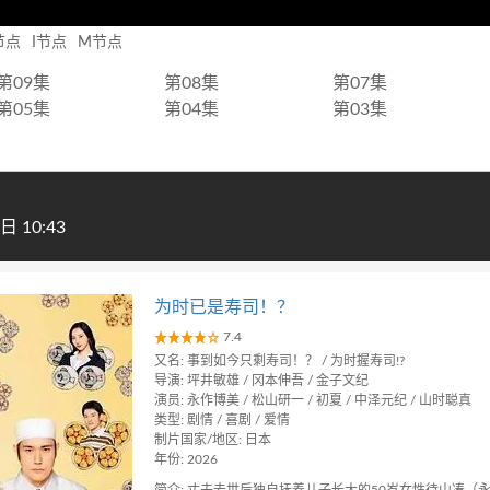
节点
I节点
M节点
第09集
第08集
第07集
第05集
第04集
第03集
 10:43
为时已是寿司！？
7.4
又名: 事到如今只剩寿司！？ / 为时握寿司!?
导演: 坪井敏雄 / 冈本伸吾 / 金子文纪
演员: 永作博美 / 松山研一 / 初夏 / 中泽元纪 / 山时聪真
类型: 剧情 / 喜剧 / 爱情
制片国家/地区: 日本
年份: 2026
简介: 丈夫去世后独自抚养儿子长大的50岁女性待山凑（