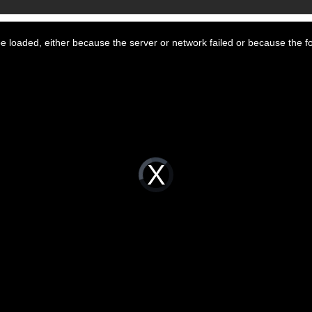
 loaded, either because the server or network failed or because the f
Video
Player
is
loading.