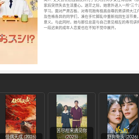
家后突然失去生活重心。迷茫之际，她意外进入一所“三个
学习。面对严肃古板、对寿司抱有极高自尊的男讲师大江户
及性格各异的同学们，凑在手忙脚乱中重新找回生活节奏，
意义。与此同时，她与那位总是与自己意见相左的寿司讲
一段迟来的成年人恋爱也在不知不觉中展开。
苦尽柑来遇见你
佳偶天成 (2026)
(2025)
野狗骨头 (2026)