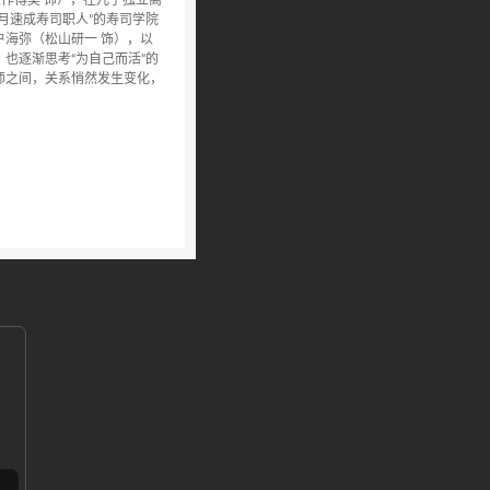
月速成寿司职人”的寿司学院
海弥（松山研一 饰），以
也逐渐思考“为自己而活”的
师之间，关系悄然发生变化，