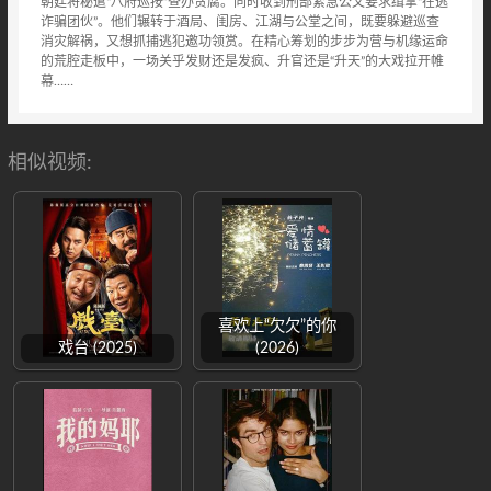
朝廷将秘遣“八府巡按”查办贪腐。同时收到刑部紧急公文要求缉拿“在逃
诈骗团伙”。他们辗转于酒局、闺房、江湖与公堂之间，既要躲避巡查
消灾解祸，又想抓捕逃犯邀功领赏。在精心筹划的步步为营与机缘运命
的荒腔走板中，一场关乎发财还是发疯、升官还是“升天”的大戏拉开帷
幕……
相似视频:
喜欢上“欠欠”的你
戏台 (2025)
(2026)