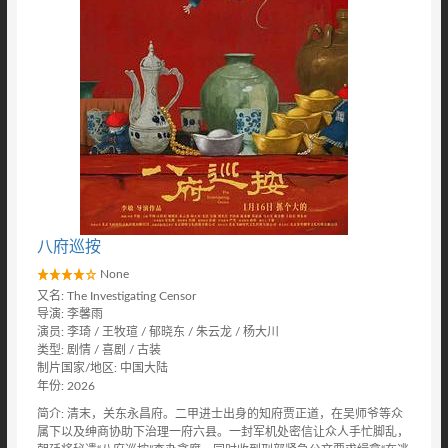
八府巡按
None
又名: The Investigating Censor
导演: 李馨雨
演员: 李琦 / 王牧瑄 / 郁晓东 / 朱云龙 / 杨大川
类型: 剧情 / 喜剧 / 古装
制片国家/地区: 中国大陆
年份: 2026
简介: 清末，关东永昌府。二甲进士出身的知府贾正道，在吴师爷等众
属下以及绅商协助下治理一府六县。一封军机处密信让众人手忙脚乱，