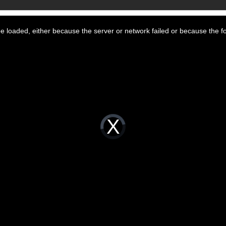
 loaded, either because the server or network failed or because the f
Video
Player
is
loading.