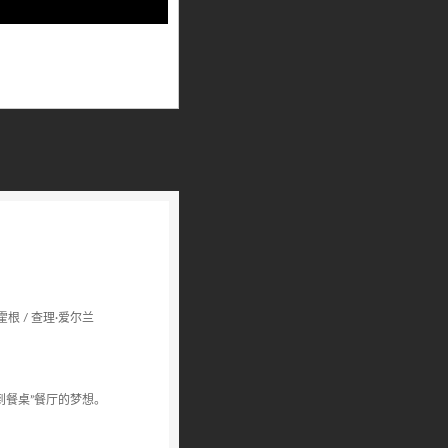
霍根 / 查理·爱尔兰
到餐桌”餐厅的梦想。