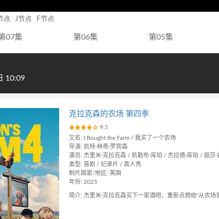
节点
J节点
F节点
第07集
第06集
第05集
10:09
克拉克森的农场 第四季
9.5
又名: I Bought the Farm / 我买了一个农场
导演: 凯特·林奇·罗宾森
演员: 杰里米·克拉克森 / 凯勒布·库珀 / 杰拉德·库珀 / 丽莎·
类型: 喜剧 / 纪录片 / 真人秀
制片国家/地区: 英国
年份: 2025
简介: 杰里米·克拉克森买下一家酒吧，重新点燃他“从农场