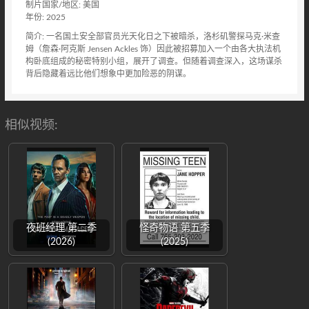
制片国家/地区: 美国
年份: 2025
简介: 一名国土安全部官员光天化日之下被暗杀，洛杉矶警探马克·米查
姆（詹森·阿克斯 Jensen Ackles 饰）因此被招募加入一个由各大执法机
构卧底组成的秘密特别小组，展开了调查。但随着调查深入，这场谋杀
背后隐藏着远比他们想象中更加险恶的阴谋。
相似视频:
夜班经理 第二季
怪奇物语 第五季
(2026)
(2025)