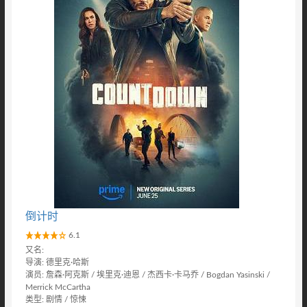
倒计时
6.1
又名:
导演: 德里克·哈斯
演员: 詹森·阿克斯 / 埃里克·迪恩 / 杰西卡·卡马乔 / Bogdan Yasinski /
Merrick McCartha
类型: 剧情 / 惊悚