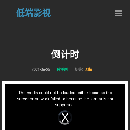
低端影视
倒计时
2025-06-25
欧美剧
标签：
剧情
This
is
a
The media could not be loaded, either because the
modal
window.
server or network failed or because the format is not
supported.
Video
Player
is
loading.