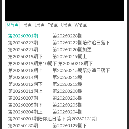
Loaded
:
2.01%
Mute
Playback
Rate
M节点
I节点
L节点
F节点
U节点
W节点
第20260301期
第20260228期
第20260227期
第20260222期陪你追日落下
第20260221期
第20260220期加更
第20260219期下
第20260219期上
第20260219期第10期下
第20260218期下
第20260218期上
第20260215期陪你追日落下
第20260214期
第20260213期
第20260212期下
第20260212期
第20260211期上
第20260208期
第20260207期
第20260206期
第20260205期下
第20260205期
第20260204期上
第20260204期
第20260201期陪你追日落下
第20260131期
第20260130期
第20260129期下