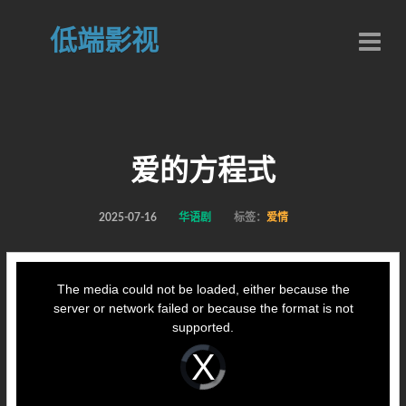
低端影视
爱的方程式
2025-07-16
华语剧
标签：
爱情
This
is
a
The media could not be loaded, either because the
modal
window.
server or network failed or because the format is not
supported.
Video
Player
is
loading.