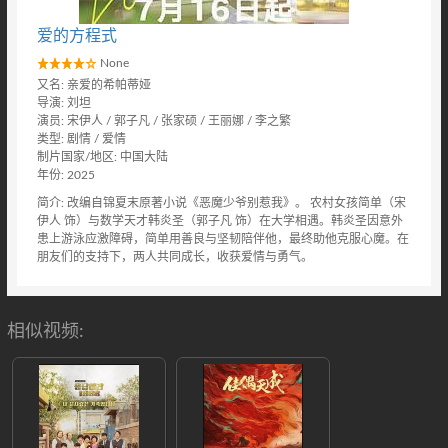
爱的方程式
None
又名: 亲爱的希帕蒂娅
导演: 刘坦
演员: 宋伊人 / 郭子凡 / 张家硕 / 王丽娜 / 李之繁
类型: 剧情 / 爱情
制片国家/地区: 中国大陆
年份: 2025
简介: 改编自锦夏末原著小说《恶魔少爷别惹我》。 农村女孩简单（宋
伊人 饰）与数学天才韩炎圣（郭子凡 饰）在大学相遇。韩炎圣因意外
患上游泳应激障碍，简单用善良与坚韧陪伴他，最终助他克服心魔。在
朋友们的支持下，两人共同成长，收获爱情与勇气。
相似视频: