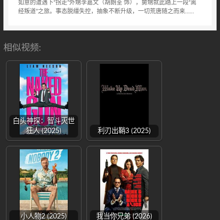
如意的遭遇下“拐走”外甥李嘉文（胡朗荃 饰），舅甥就此踏上一段“离
经叛道”之旅。事态脱缰失控，抽象不断升级，一切荒唐随之而来……
相似视频:
白头神探：智斗灭世
狂人 (2025)
利刃出鞘3 (2025)
小人物2 (2025)
我当你兄弟 (2026)