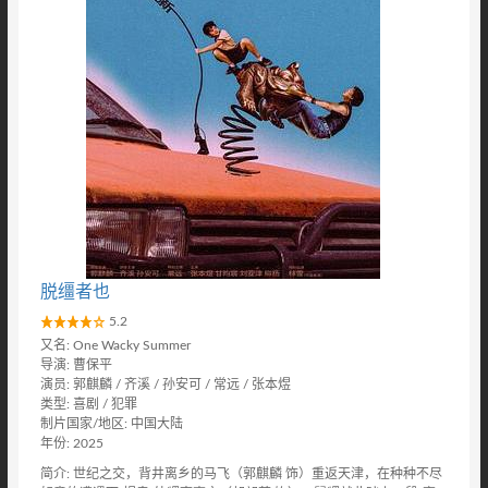
脱缰者也
5.2
又名: One Wacky Summer
导演: 曹保平
演员: 郭麒麟 / 齐溪 / 孙安可 / 常远 / 张本煜
类型: 喜剧 / 犯罪
制片国家/地区: 中国大陆
年份: 2025
简介: 世纪之交，背井离乡的马飞（郭麒麟 饰）重返天津，在种种不尽