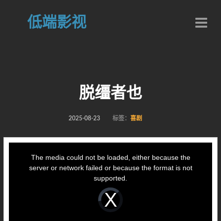
低端影视
脱缰者也
2025-08-23
标签：
喜剧
This
is
a
The media could not be loaded, either because the
modal
window.
server or network failed or because the format is not
supported.
Video
Player
is
loading.