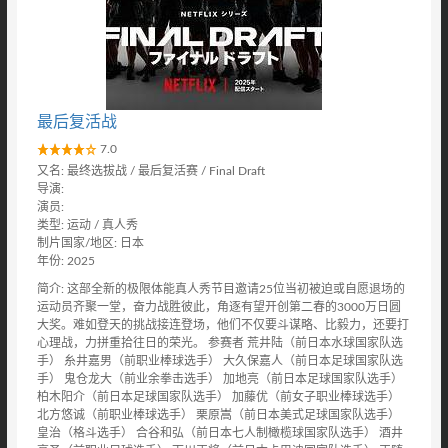
最后复活战
7.0
又名: 最终选拔战 / 最后复活赛 / Final Draft
导演:
演员:
类型: 运动 / 真人秀
制片国家/地区: 日本
年份: 2025
简介: 这部全新的极限体能真人秀节目邀请25位当初被迫或自愿退场的
运动员齐聚一堂，奋力战胜彼此，角逐有望开创第二春的3000万日圆
大奖。难如登天的挑战接连登场，他们不仅要斗谋略、比毅力，还要打
心理战，力拼重拾往日的荣光。 参赛者 荒井陆（前日本水球国家队选
手） 糸井嘉男（前职业棒球选手） 大久保嘉人（前日本足球国家队选
手） 鬼仓龙大（前业余拳击选手） 加地亮（前日本足球国家队选手）
柏木阳介（前日本足球国家队选手） 加藤优（前女子职业棒球选手）
北方悠诚（前职业棒球选手） 栗原嵩（前日本美式足球国家队选手）
皇治（格斗选手） 合谷和弘（前日本七人制橄榄球国家队选手） 酒井