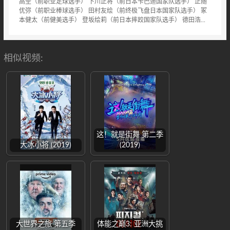
高圣（前职业足球选手） 下川正将（前日本卡巴迪国家队选手） 正随
优弥（前职业棒球选手） 田村友绘（前终极飞盘日本国家队选手） 冢
本健太（前健美选手） 登坂绘莉（前日本摔跤国家队选手） 德田浩...
相似视频:
这！就是街舞 第二季
大冰小将 (2019)
(2019)
大世界之旅 第五季
体能之巅3: 亚洲大挑