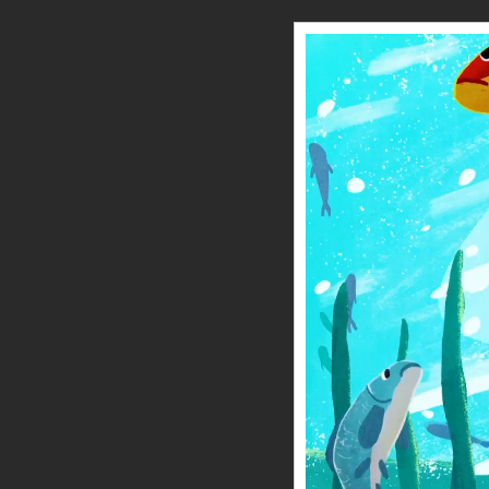
Loaded
:
0.70%