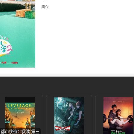
简介:
都市侠盗：救赎 第三