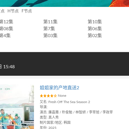
节点
H节点
F节点
第12集
第11集
第10集
第08集
第7集
第06集
第4集
第03集
第02集
15:48
姐姐家的产地直送2
None
又名: Fresh Off The Sea Season 2
导演:
演员: 廉晶雅 / 朴俊勉 / 林智妍 / 李宰旭 / 李政宰
类型: 真人秀
制片国家/地区: 韩国
年份: 2025