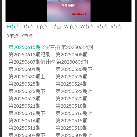
Loaded
:
1.99%
Mute
Playback
Rate
M节点
I节点
L节点
L节点
W节点
W节点
S节点
S节点
Y节点
Y节点
第20250615期竖屏直拍
第20250614期
第20250613期纪录
第20250608期
第20250607期倒计时
第20250606期
第20250601期
第20250530期下
第20250530期上
第20250529期
第20250525期
第20250524期
第20250523期下
第20250523期上
第20250523期
第20250522期
第20250521期
第20250518期
第20250516期下
第20250516期上
第20250516期
第20250515期
第20250511期
第20250510期
第20250509期下
第20250509期上