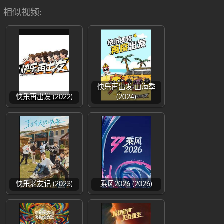
相似视频:
快乐再出发·山海季
快乐再出发 (2022)
(2024)
快乐老友记 (2023)
乘风2026 (2026)