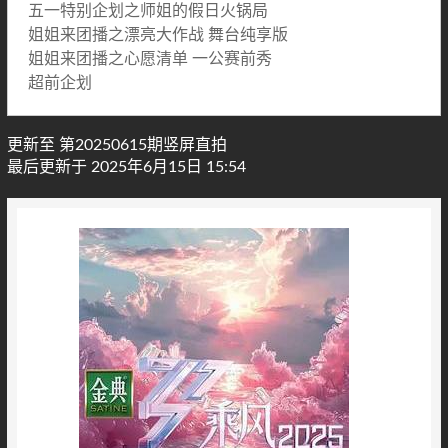
五一特别企划之师姐的假日火锅局
姐姐来团播之漂亮大作战
舞台纯享版
姐姐来团播之心愿清单
一公赛前秀
超前企划
更新至 第20250615期竖屏直拍
最后更新于 2025年6月15日 15:54