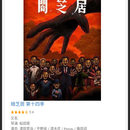
暗芝居 第十四季
5.6
又名:
导演: 船田晃
演员: 津田宽治 / 平野良 / 清水优 / Ponzu / 篠田谅