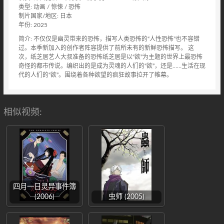
类型: 动画 / 惊悚 / 恐怖
制片国家/地区: 日本
年份: 2025
简介: 不仅仅是幽灵带来的恐怖，描写人类恐怖的“人性恐怖”也不容错
过。本季新加入的创作者阵容提供了前所未有的新鲜恐怖描写。 这
次，纸芝居艺人大叔准备的恐怖纸芝居是以“欲”为主题的世界上最恐怖
奇怪的都市传说。编织出的是成为灵魂的人们的“欲”，还是……生活在现
代的人们的“欲”。围绕着各种欲望的疯狂故事拉开了帷幕。
相似视频:
四月一日灵异事件簿
(2006)
虫师 (2005)