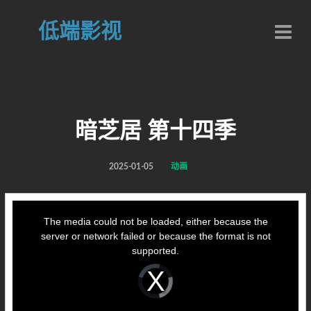
低端影视
暗芝居 第十四季
2025-01-05
动画
This
is
a
The media could not be loaded, either because the
modal
window.
server or network failed or because the format is not
supported.
Video
Player
is
loading.