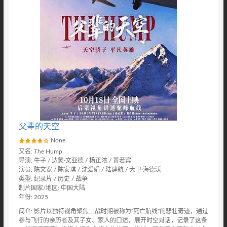
父辈的天空
None
又名: The Hump
导演: 牛子 / 达蒙·文亚德 / 杨正浓 / 黄若宾
演员: 陈文宽 / 陈安琪 / 沈爱娟 / 陆建航 / 大卫·海德沃
类型: 纪录片 / 历史 / 战争
制片国家/地区: 中国大陆
年份: 2025
简介: 影片以独特视角聚焦二战时期被称为“死亡航线”的悲壮奇迹，通过
参与飞行的亲历者及其子女、家人的口述，展开时空对话，记录了这条