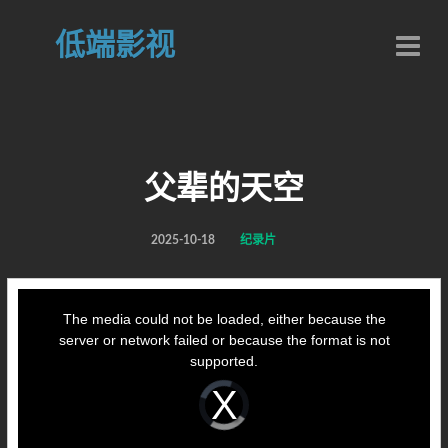
低端影视
父辈的天空
2025-10-18
纪录片
This
is
a
The media could not be loaded, either because the
modal
window.
server or network failed or because the format is not
supported.
Video
Player
is
loading.