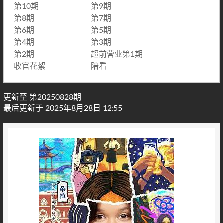
第10期
第9期
第8期
第7期
第6期
第5期
第4期
第3期
第2期
超前营业第1期
收官花絮
陪看
更新至 第20250828期
最后更新于 2025年8月28日 12:55