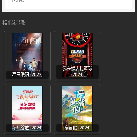
心价值。
相似视频:
我在横店打篮球
春日暖阳 (2023)
(2024)
花儿绽放 (2024)
寒暑假 (2024)