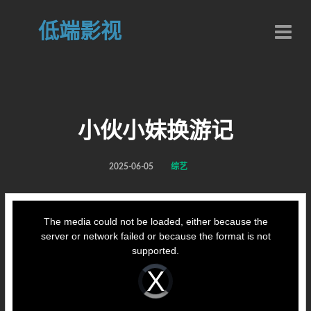
低端影视
小伙小妹换游记
2025-06-05
综艺
This
is
a
The media could not be loaded, either because the
modal
window.
server or network failed or because the format is not
supported.
Video
Player
is
loading.