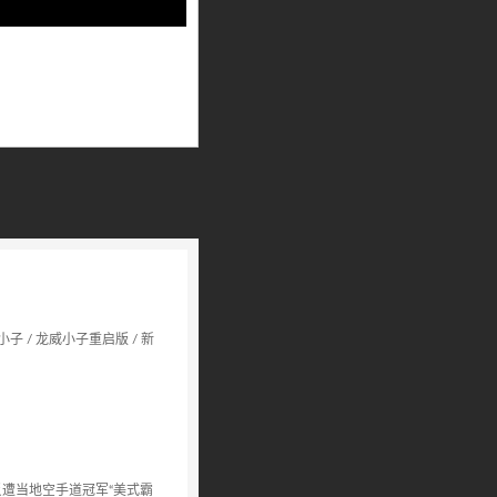
子 / 龙威小子重启版 / 新
反遭当地空手道冠军“美式霸