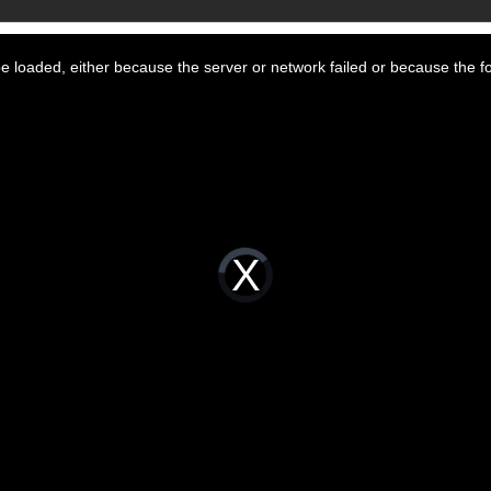
 loaded, either because the server or network failed or because the f
Video
Player
is
loading.