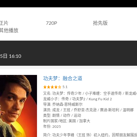
正片
720P
抢先版
其他播放
日 16:10
功夫梦：融合之道
5.1
又名: 功夫梦：传奇少年 / 小子难缠：空手道传奇 / 新龙威小
龙威小子：传奇 / 功夫梦2 / Kung Fu Kid 2
导演: 乔纳森·恩特威斯尔
演员: 成龙 / 王班 / 乔舒亚·杰克逊 / 赛迪·斯坦利 / 温明娜
类型: 剧情 / 动作 / 运动
制片国家/地区: 美国 / 加拿大
年份: 2025
简介: 功夫少年李峰（王班 饰）初入纽约，因帮朋友解围