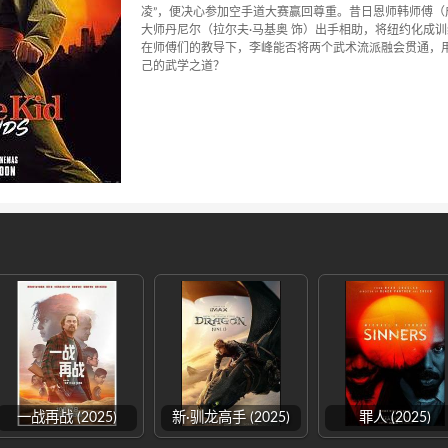
凌”，便决心参加空手道大赛赢回尊重。昔日恩师韩师傅（
大师丹尼尔（拉尔夫·马基奥 饰）出手相助，将纽约化成
在师傅们的教导下，李峰能否将两个武术流派融会贯通，
己的武学之道？
一战再战 (2025)
新·驯龙高手 (2025)
罪人 (2025)