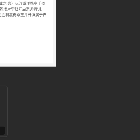
成龙 饰）远渡重洋携空手道
训练场对李峰开启宗师特训。
用胜利赢得尊重并开辟属于自