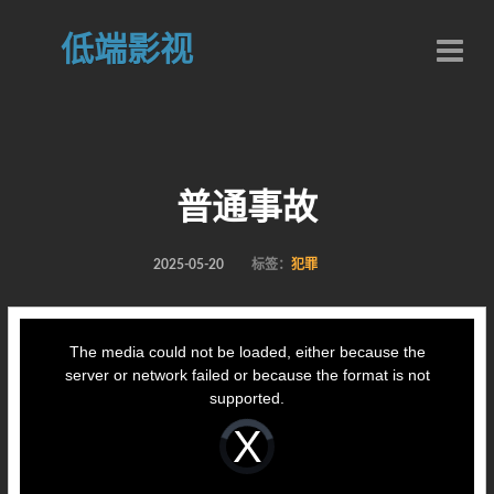
低端影视
普通事故
2025-05-20
标签：
犯罪
This
is
a
The media could not be loaded, either because the
modal
window.
server or network failed or because the format is not
supported.
Video
Player
is
loading.