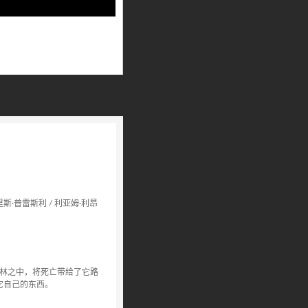
 里斯·普雷斯利 / 利亚姆·利昂
森林之中，将死亡带给了它路
它自己的东西。