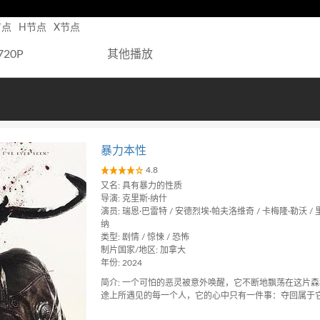
节点
H节点
X节点
720P
其他播放
暴力本性
4.8
又名: 具有暴力的性质
导演: 克里斯·纳什
演员: 瑞恩·巴雷特 / 安德烈埃·帕夫洛维奇 / 卡梅隆·勒沃 /
纳
类型: 剧情 / 惊悚 / 恐怖
制片国家/地区: 加拿大
年份: 2024
简介: 一个可怕的恶灵被意外唤醒，它不断地飘荡在这片
途上所遇见的每一个人，它的心中只有一件事：夺回属于