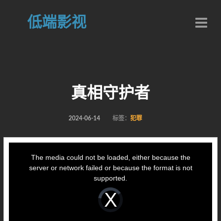
低端影视
真相守护者
2024-06-14
标签：
犯罪
This
is
a
The media could not be loaded, either because the
modal
window.
server or network failed or because the format is not
supported.
Video
Player
is
loading.