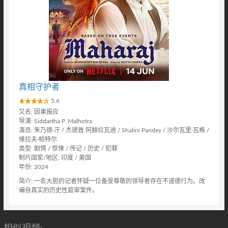
真相守护者
5.6
又名: 因果报应
导演: Siddartha P. Malhotra
演员: 朱乃德·汗 / 杰德普.阿赫拉瓦迪 / Shalini Pandey / 沙尔瓦里·瓦格 /
维拉夫·帕特尔
类型: 剧情 / 惊悚 / 传记 / 历史 / 犯罪
制片国家/地区: 印度 / 美国
年份: 2024
简介: 一名大胆的记者怀疑一位备受尊敬的领导者存在不道德行为。改
编自真实的历史性庭审案件。