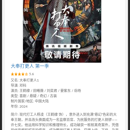
大奉打更人 第一季
5.6
又名: 大奉打更人1
导演: 邓科
演员: 王鹤棣 / 田曦薇 / 刘奕君 / 晏紫东 / 岳旸
类型: 喜剧 / 悬疑 / 奇幻 / 古装
制片国家/地区: 中国大陆
年份: 2024
简介: 现代打工人杨凌（王鹤棣 饰），意外进入到充满“悬幻”色彩的大
奉王朝，并且改头换面成为一名监察百官、为民服务的打更人铜锣——
许七安。他运用科学知识和推理特长，成功破获一桩桩离奇案件，凭借