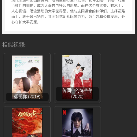
现代思想和超高的情商，成功整顿打更人职场，获得上级、下级、乃至
百姓们的拥护，成为大奉冉冉升起的新星。而在这个有武夫、有术士，
人心诡谲、暗流涌动的大奉世界里，他与志同道合的伙伴们，选择迎难
而上，敢于舍己牺牲，共同对抗朝廷暗黑势力，为百姓和公道发声，齐
心守护大奉安定。
相似视频:
传闻中的陈芊芊
想见你 (2019)
(2020)