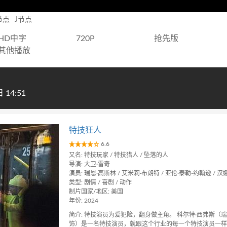
节点
J节点
HD中字
720P
抢先版
其他播放
14:51
特技狂人
6.6
又名: 特技玩家 / 特技猎人 / 坠落的人
导演: 大卫·雷奇
演员: 瑞恩·高斯林 / 艾米莉·布朗特 / 亚伦·泰勒-约翰逊 / 汉
类型: 剧情 / 喜剧 / 动作
制片国家/地区: 美国
年份: 2024
简介: 特技演员为爱犯险，翻身做主角。 科尔特·西弗斯（瑞恩·高斯
饰）是一名特技演员，就跟这个行业的每一个特技演员一样