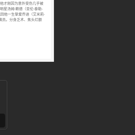
他才刚因为意外受伤几乎被
星汤姆·赖德（亚伦·泰勒-
，并且赢回他一生挚爱乔迪（艾米莉·
特技演员。分身乏术、焦头烂额