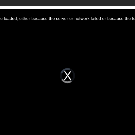
 loaded, either because the server or network failed or because the f
Video
Player
is
loading.