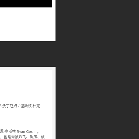
娜·沃丁厄姆 / 温斯顿·杜克
林 Ryan Gosling
，他常常被炸飞、辗压、破