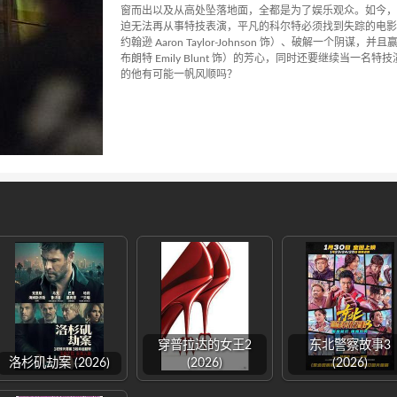
窗而出以及从高处坠落地面，全都是为了娱乐观众。如今，
迫无法再从事特技表演，平凡的科尔特必须找到失踪的电影明
约翰逊 Aaron Taylor-Johnson 饰）、破解一个阴谋
布朗特 Emily Blunt 饰）的芳心，同时还要继续当一名
的他有可能一帆风顺吗？
穿普拉达的女王2
东北警察故事3
洛杉矶劫案 (2026)
(2026)
(2026)