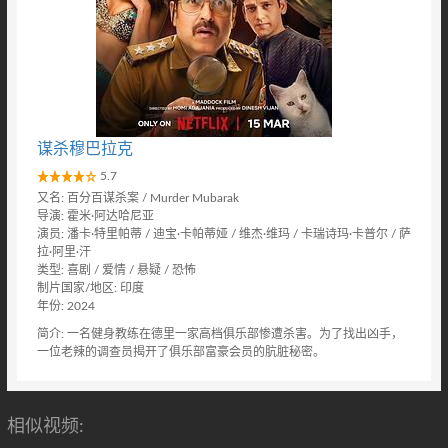
谋杀穆巴拉克
5.7
又名: 百分百谋杀案 / Murder Mubarak
导演: 霍米·阿达哈尼亚
演员: 潘卡·特里帕蒂 / 迪宝·卡帕蒂娅 / 维杰·维玛 / 卡瑞诗玛·卡普尔 / 萨
拉·阿里·汗
类型: 喜剧 / 爱情 / 悬疑 / 恐怖
制片国家/地区: 印度
年份: 2024
简介: 一名健身教练在德里一家高档俱乐部惨遭杀害。为了找出凶手，
一位老辣的调查员揭开了俱乐部富豪会员的肮脏秘密。
相似视频: