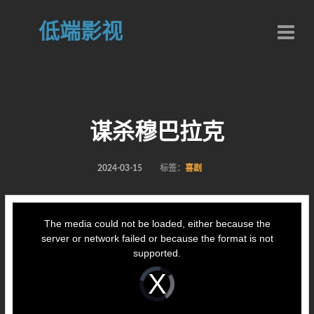
低端影视
谋杀穆巴拉克
2024-03-15
标签：
喜剧
This
is
a
The media could not be loaded, either because the
modal
window.
server or network failed or because the format is not
supported.
Video
Player
is
loading.