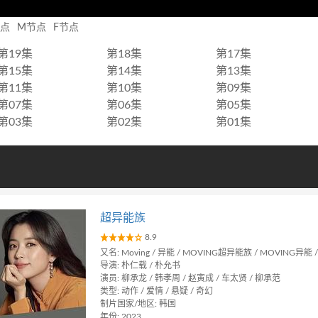
节点
M节点
F节点
第19集
第18集
第17集
第15集
第14集
第13集
第11集
第10集
第09集
第07集
第06集
第05集
第03集
第02集
第01集
超异能族
8.9
又名: Moving / 异能 / MOVING超异能族 / MOVING异能 /
导演: 朴仁载 / 朴允书
演员: 柳承龙 / 韩孝周 / 赵寅成 / 车太贤 / 柳承范
类型: 动作 / 爱情 / 悬疑 / 奇幻
制片国家/地区: 韩国
年份: 2023