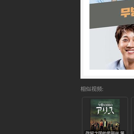
相似视频:
弥留之国的爱丽丝 第