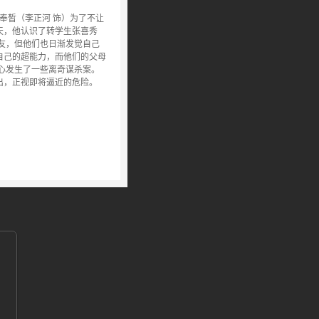
奉皙（李正河 饰）为了不让
天，他认识了转学生张喜秀
友，但他们也日渐发觉自己
自己的超能力，而他们的父母
心发生了一些离奇谋杀案。
出，正视即将逼近的危险。