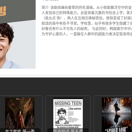
简介: 该剧改编自姜草的同名漫画。从小就能飘浮空中的金
人发现自己的特殊能力，总是背着沉重的书包去上学。某
（高允贞 饰），两人在互相交换秘密后，很快变成了好朋
就读的高中有些不寻常。学校里，似乎有很多学生隐藏了
好像也有什么不可告人的秘密。 与此同时，韩国首尔市中
为守护心爱的人，一直躲在人群中的超能力者决定挺身而
龙之家族 第一季
怪奇物语 第五季