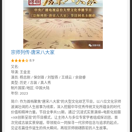
宗师列传·唐宋八大家
8.9
又名:
导演: 王金龙
演员: 杨志刚 / 保剑锋 / 刘智扬 / 王靖云 / 余骁睿
类型: 历史 / 古装 / 真人秀
制片国家/地区: 中国大陆
年份: 2023
简介: 作为首档聚焦“唐宋八大家”的大型文化综艺节目，以八位文化宗师
波澜壮阔的人生故事为线索，深入挖掘中华优秀传统文化所蕴含的时代
价值和精神力量。节目全季共11期，通过“沉浸式实景演绎+电影化拍摄
+XR创新呈现”的节目模式，让主持人与多位专家学者组成探访团，首
次完成古装实景穿越，带领观众一同探寻一代宗师信念与追求的起点，
见证名篇佳作诞生的伟大瞬间，再现宗师磅礴跌宕的人生故事。