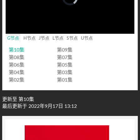
loading.
Loaded
:
0%
Mute
Playback
Rate
G节点
H节点
J节点
L节点
S节点
U节点
第10集
第09集
第08集
第07集
第06集
第05集
第04集
第03集
第02集
第01集
更新至 第10集
最后更新于 2022年9月17日 13:12