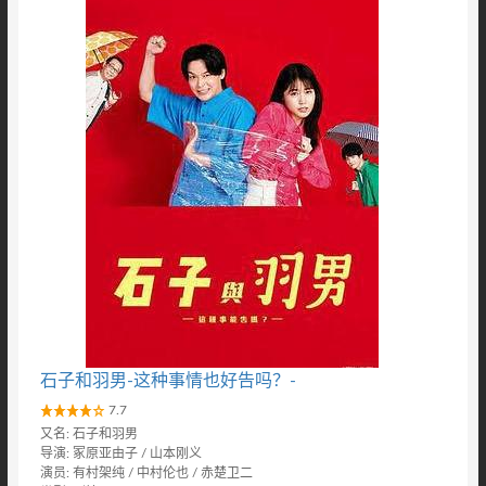
石子和羽男-这种事情也好告吗？-
7.7
又名: 石子和羽男
导演: 冢原亚由子 / 山本刚义
演员: 有村架纯 / 中村伦也 / 赤楚卫二