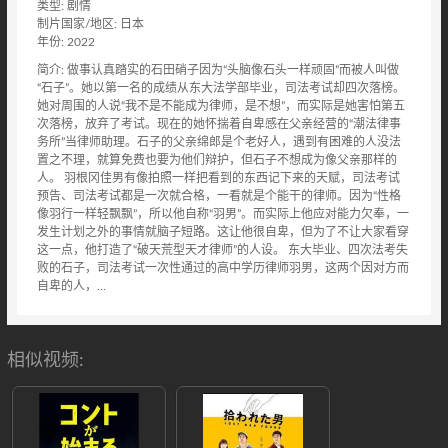
类型: 剧情
制片国家/地区: 日本
年份: 2022
简介: 做事认真踏实的石田硝子因为“头脑像石头一样顽固”而被人叫做
“石子”。她以第一名的成绩从东大法学部毕业，司法考试却四次落榜。
她对周围的人说“我不是不能成为律师，是不想”，而实际是她害怕第五
次落榜，放弃了考试。现在的她怀揣着自卑感在父亲经营的“潮法律事
务所”当律师助理。石子的父亲绵郎是个老好人，遇到有困难的人没法
置之不理，就算免费也要为他们辩护，但石子不想成为像父亲那样的
人。 羽根冈佳男有像拍照一样把看到的东西记下来的天赋，司法考试
预告、司法考试都是一次就合格，一看就是个能干的律师。因为“性格
像羽行一样轻飘飘”，所以他自称“羽男”。而实际上他应对能力欠奉，一
发生计划之外的事情就脑子短路。这让他很自卑，但为了不让大家看穿
这一点，他打造了“破天荒型天才律师”的人设。 东大毕业、四次法考失
败的石子，司法考试一次性通过的高中学历律师羽男，这两个因对方而
自卑的人，...
相似视频: