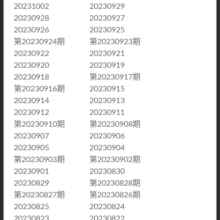
20231002
20230929
20230928
20230927
20230926
20230925
第20230924期
第20230923期
20230922
20230921
20230920
20230919
20230918
第20230917期
第20230916期
20230915
20230914
20230913
20230912
20230911
第20230910期
第20230908期
20230907
20230906
20230905
20230904
第20230903期
第20230902期
20230901
20230830
20230829
第20230828期
第20230827期
第20230826期
20230825
20230824
20230823
20230822