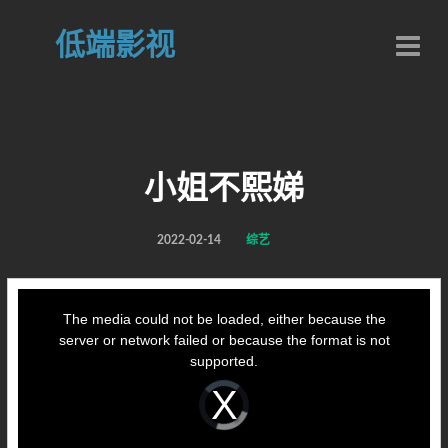
低端影视
小姐不熙娣
2022-02-14
综艺
This
is
a
The media could not be loaded, either because the
modal
window.
server or network failed or because the format is not
supported.
Video
Player
is
loading.