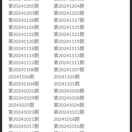
第20241205期
第20241204期
第20241203期
第20241202期
第20241128期
第20241127期
第20241126期
第20241125期
第20241122期
第20241121期
第20241120期
第20241119期
第20241118期
第20241115期
第20241114期
第20241113期
第20241112期
第20241111期
第20241108期
第20241107期
20241106期
20241105期
第20241104期
20241101期
第20241031期
第20241030期
第20241029期
第20241028期
20241025期
第20241024期
第20241023期
第20241022期
第20241021期
20241018期
第20241017期
第20241016期