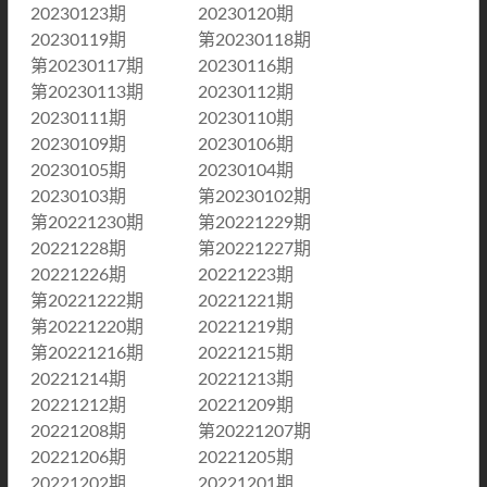
20230123期
20230120期
20230119期
第20230118期
第20230117期
20230116期
第20230113期
20230112期
20230111期
20230110期
20230109期
20230106期
20230105期
20230104期
20230103期
第20230102期
第20221230期
第20221229期
20221228期
第20221227期
20221226期
20221223期
第20221222期
20221221期
第20221220期
20221219期
第20221216期
20221215期
20221214期
20221213期
20221212期
20221209期
20221208期
第20221207期
20221206期
20221205期
20221202期
20221201期