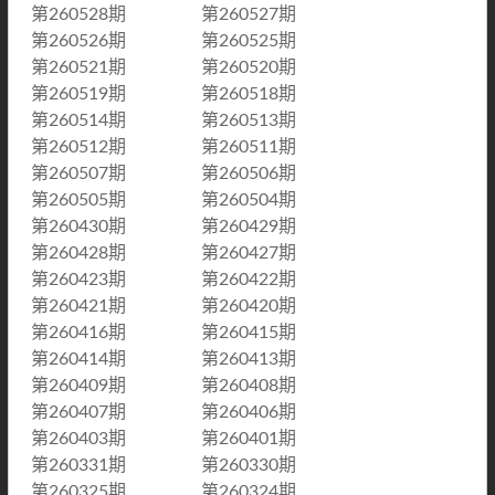
第260528期
第260527期
第260526期
第260525期
第260521期
第260520期
第260519期
第260518期
第260514期
第260513期
第260512期
第260511期
第260507期
第260506期
第260505期
第260504期
第260430期
第260429期
第260428期
第260427期
第260423期
第260422期
第260421期
第260420期
第260416期
第260415期
第260414期
第260413期
第260409期
第260408期
第260407期
第260406期
第260403期
第260401期
第260331期
第260330期
第260325期
第260324期