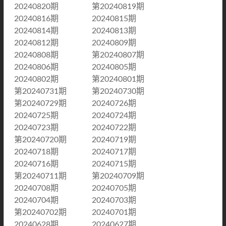
20240820期
第20240819期
20240816期
20240815期
20240814期
20240813期
20240812期
20240809期
20240808期
第20240807期
20240806期
20240805期
20240802期
第20240801期
第20240731期
第20240730期
第20240729期
20240726期
20240725期
20240724期
20240723期
20240722期
第20240720期
20240719期
20240718期
20240717期
20240716期
20240715期
第20240711期
第20240709期
20240708期
20240705期
20240704期
20240703期
第20240702期
20240701期
20240628期
20240627期