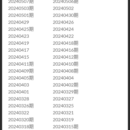
20240507期
20240506期
20240503期
20240502
20240501期
20240430期
20240429
20240426
20240425期
20240424
20240423
20240422
20240419
20240418期
20240417
20240416期
20240415
20240412期
20240411期
20240410期
20240409期
20240408期
20240405期
20240404
20240403
20240402期
20240401
20240329期
20240328
20240327
20240326期
20240325
20240322
20240321
20240320期
20240319
20240318期
20240315期