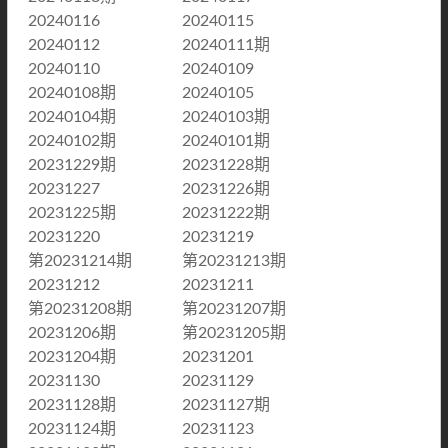
20240116
20240115
20240112
20240111期
20240110
20240109
20240108期
20240105
20240104期
20240103期
20240102期
20240101期
20231229期
20231228期
20231227
20231226期
20231225期
20231222期
20231220
20231219
第20231214期
第20231213期
20231212
20231211
第20231208期
第20231207期
20231206期
第20231205期
20231204期
20231201
20231130
20231129
20231128期
20231127期
20231124期
20231123