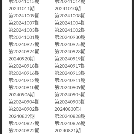
第20241015期
第20241014期
20241011期
20241010期
第20241009期
第20241008期
第20241007期
第20241004期
第20241003期
第20241002期
第20241001期
第20240930期
第20240927期
第20240925期
第20240924期
第20240923期
20240920期
第20240919期
第20240918期
第20240917期
第20240916期
第20240913期
第20240912期
第20240911期
第20240910期
第20240909期
20240906期
第20240905期
第20240904期
第20240903期
第20240902期
20240830期
20240829期
第20240828期
第20240827期
第20240826期
第20240822期
20240821期