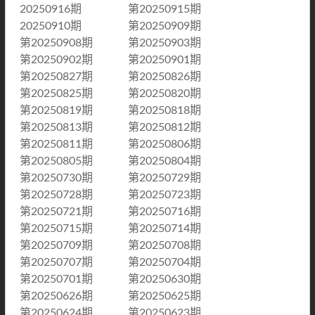
20250916期
第20250915期
20250910期
第20250909期
第20250908期
第20250903期
第20250902期
第20250901期
第20250827期
第20250826期
第20250825期
第20250820期
第20250819期
第20250818期
第20250813期
第20250812期
第20250811期
第20250806期
第20250805期
第20250804期
第20250730期
第20250729期
第20250728期
第20250723期
第20250721期
第20250716期
第20250715期
第20250714期
第20250709期
第20250708期
第20250707期
第20250704期
第20250701期
第20250630期
第20250626期
第20250625期
第20250624期
第20250623期