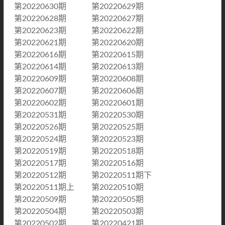
第20220630期
第20220629期
第20220628期
第20220627期
第20220623期
第20220622期
第20220621期
第20220620期
第20220616期
第20220615期
第20220614期
第20220613期
第20220609期
第20220608期
第20220607期
第20220606期
第20220602期
第20220601期
第20220531期
第20220530期
第20220526期
第20220525期
第20220524期
第20220523期
第20220519期
第20220518期
第20220517期
第20220516期
第20220512期
第20220511期下
第20220511期上
第20220510期
第20220509期
第20220505期
第20220504期
第20220503期
第20220502期
第20220421期