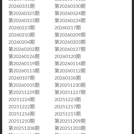
20260331期
第20260330期
第20260325期
第20260324期
第20260323期
第20260224期
20260223期
20260217期
20260210期
第20260209期
20260204期
第20260203期
第20260202期
第20260127期
第20260126期
20260120期
第20260119期
第20260114期
第20260113期
第20260112期
20260107期
20260106期
第20260105期
第20251230期
第20251229期
第20251227期
20251224期
20251223期
20251222期
20251217期
20251216期
20251215期
20251210期
第20251209期
第20251208期
第20251203期