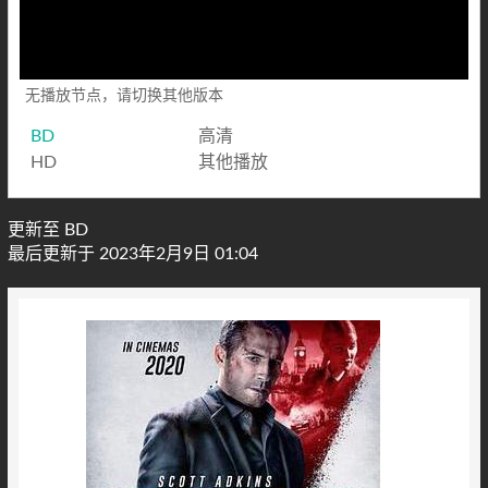
Video
无播放节点，请切换其他版本
BD
高清
HD
其他播放
更新至 BD
最后更新于 2023年2月9日 01:04