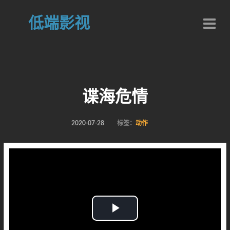
低端影视
谍海危情
2020-07-28
标签：
动作
Play