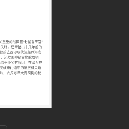
关重重的战国墓“七星鲁王宫”
）失踪，还牵扯出十几年前的
他前去西沙明代沉船葬海底
），还发现神秘古物蛇眉铜
墓似乎还另有原因。在潜入神
突破奇门遁甲的层层机关返
岭，去探寻巨大青铜树的秘