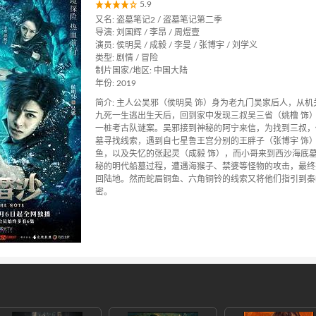
5.9
又名: 盗墓笔记2 / 盗墓笔记第二季
导演: 刘国辉 / 李昂 / 周煜壹
演员: 侯明昊 / 成毅 / 李曼 / 张博宇 / 刘学义
类型: 剧情 / 冒险
制片国家/地区: 中国大陆
年份: 2019
简介: 主人公吴邪（侯明昊 饰）身为老九门吴家后人，从机
九死一生逃出生天后，回到家中发现三叔吴三省（姚橹 饰
一桩考古队谜案。吴邪接到神秘的阿宁来信，为找到三叔，
墓寻找线索，遇到自七星鲁王宫分别的王胖子（张博宇 饰
鱼，以及失忆的张起灵（成毅 饰），而小哥来到西沙海底
秘的明代船墓过程，遭遇海猴子、禁婆等怪物的攻击，最终
回陆地。然而蛇眉铜鱼、六角铜铃的线索又将他们指引到秦
密。