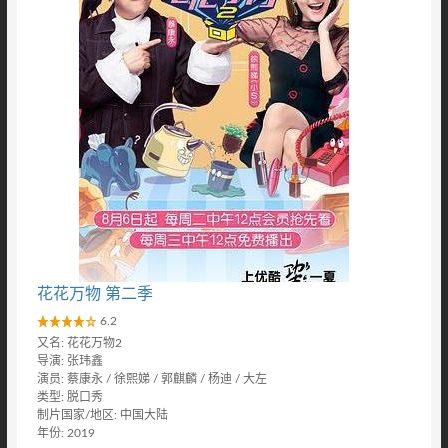
花花万物 第二季
6.2
又名: 花花万物2
导演: 张玮鑫
演员: 蔡康永 / 徐熙娣 / 郭麒麟 / 杨迪 / 大左
类型: 脱口秀
制片国家/地区: 中国大陆
年份: 2019