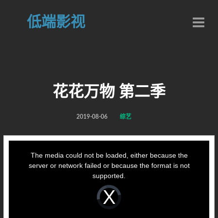
低端影视
花花万物 第二季
2019-08-06
综艺
This
is
a
The media could not be loaded, either because the
modal
window.
server or network failed or because the format is not
supported.
Video
Player
is
loading.