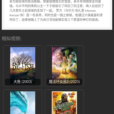
亲为她安排的政治联姻，想要接替国王的宝座，亲手带领国家走向富
强。与众不同的茉莉公主一下子就吸引了阿拉丁的注意，两人在经历了
几次意外之后渐渐的走到了一起。 贾方（马尔万·肯扎里 Marwan
Kenzari 饰）是一名巫师，同时也是一国之首相，他通过计谋威逼利诱
阿拉丁，迫使他踏上了为自己寻找能够实现三个愿望的神灯的旅途。
相似视频:
大鱼 (2003)
魔法坏女巫2 (2025)