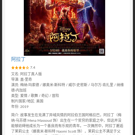
阿拉丁
7.4
又名: 阿拉丁真人版
导演: 盖·里奇
演员: 梅纳·玛索德 / 娜奥米·斯科特 / 威尔·史密斯 / 马尔万·肯扎里 / 纳维
德·内加班
类型: 爱情 / 歌舞 / 奇幻 / 冒险
制片国家/地区: 美国
年份: 2019
简介: 故事发生在充满了异域风情的阿拉伯王国阿格拉巴，阿拉丁（梅
纳·马苏德 Mena Massoud 饰）出生在一个贫穷的家庭之中，但这并没
能够妨碍他成长为一个善良而有乐观的青年。一次偶然中，阿拉丁邂逅
了茉莉公主（娜奥米·斯科特 Naomi Scott 饰），茉莉公主不满足于父