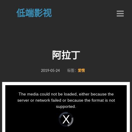
低端影视
阿拉丁
2019-05-24
标签：
爱情
This
is
a
The media could not be loaded, either because the
modal
window.
server or network failed or because the format is not
supported.
Video
Player
is
loading.