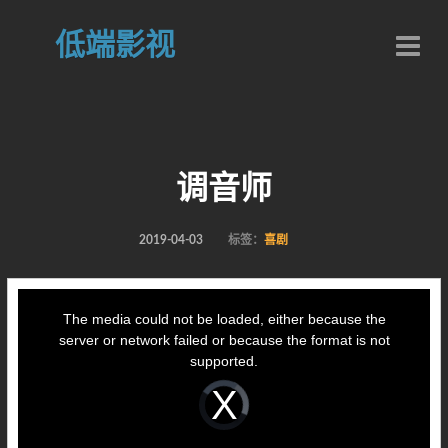
低端影视
调音师
2019-04-03
标签：
喜剧
This
is
a
The media could not be loaded, either because the
modal
window.
server or network failed or because the format is not
supported.
Video
Player
is
loading.