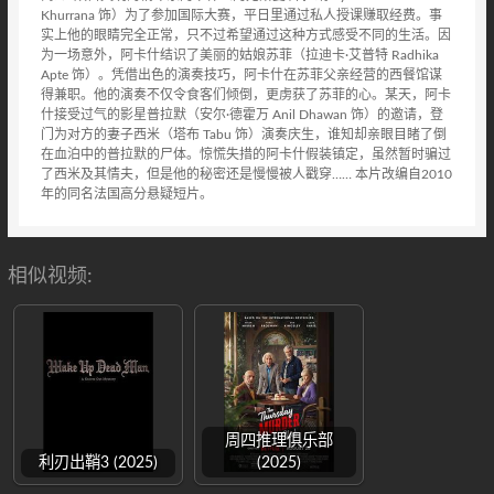
Khurrana 饰）为了参加国际大赛，平日里通过私人授课赚取经费。事
实上他的眼睛完全正常，只不过希望通过这种方式感受不同的生活。因
为一场意外，阿卡什结识了美丽的姑娘苏菲（拉迪卡·艾普特 Radhika
Apte 饰）。凭借出色的演奏技巧，阿卡什在苏菲父亲经营的西餐馆谋
得兼职。他的演奏不仅令食客们倾倒，更虏获了苏菲的心。某天，阿卡
什接受过气的影星普拉默（安尔·德霍万 Anil Dhawan 饰）的邀请，登
门为对方的妻子西米（塔布 Tabu 饰）演奏庆生，谁知却亲眼目睹了倒
在血泊中的普拉默的尸体。惊慌失措的阿卡什假装镇定，虽然暂时骗过
了西米及其情夫，但是他的秘密还是慢慢被人戳穿…… 本片改编自2010
年的同名法国高分悬疑短片。
相似视频:
周四推理俱乐部
利刃出鞘3 (2025)
(2025)