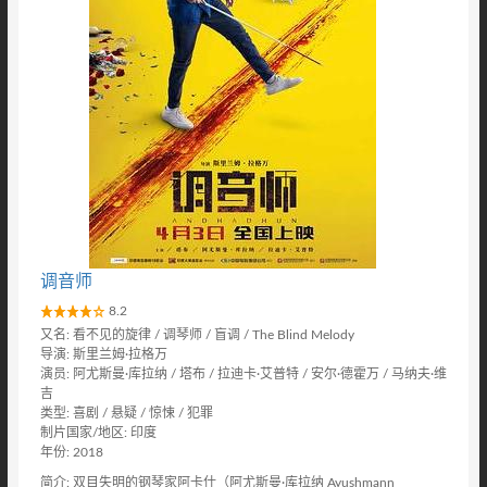
调音师
8.2
又名: 看不见的旋律 / 调琴师 / 盲调 / The Blind Melody
导演: 斯里兰姆·拉格万
演员: 阿尤斯曼·库拉纳 / 塔布 / 拉迪卡·艾普特 / 安尔·德霍万 / 马纳夫·维
吉
类型: 喜剧 / 悬疑 / 惊悚 / 犯罪
制片国家/地区: 印度
年份: 2018
简介: 双目失明的钢琴家阿卡什（阿尤斯曼·库拉纳 Ayushmann