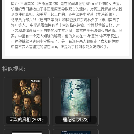
简介: 三澄美琴（石原里美 饰）是在民间法医组织“UDI”工作的女法医，
该组织专门接收由于非正常原因导致死亡的遗体，对其进行解剖以求找
到案件的真相。和美琴一起工作的，还有法医中堂系（井浦新 饰）、
记录员九部六郎（洼田正孝 饰）和检查技师东海林夕子（市川实日子
饰）等人。 中堂系虽然拥有着丰富的临床经验，个性却乖僻古怪，对
正义和法律理解不同的美琴和中堂之间，常常产生无法调和的矛盾。其
实，中堂有一个无人知晓的秘密，他的女友在一场“意外”中不幸丧生，
可种种蛛丝马迹向中堂揭示了，是一名连环杀人犯取走了女友的性命。
中堂不畏人言坚定的留在UDI，正是为了找到杀死女友的凶手。
相似视频:
沉默的真相 (2020)
莲花楼 (2023)