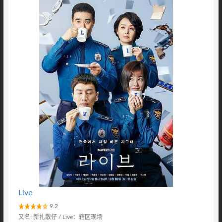
Live
9.2
又名: 新扎散仔 / Live：辖区现场