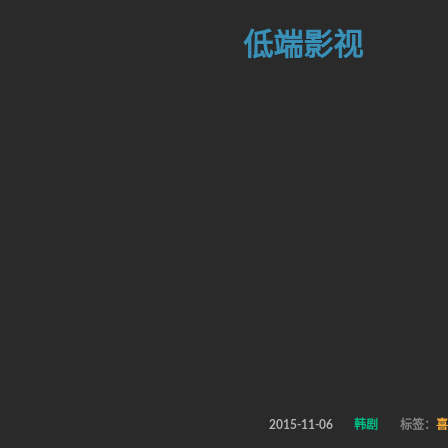
低端影视
2015-11-06
韩剧
标签：
喜