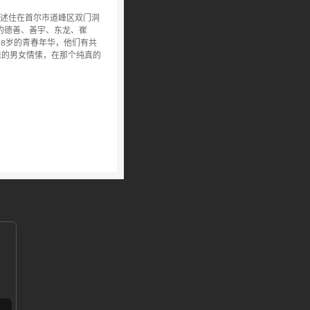
讲述住在首尔市道峰区双门洞
的德善、善宇、东龙、崔
18岁的青春年华，他们有共
昧的男女情愫，在那个纯真的