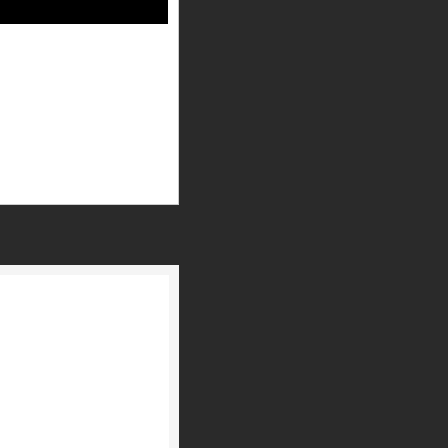
Playback
Rate