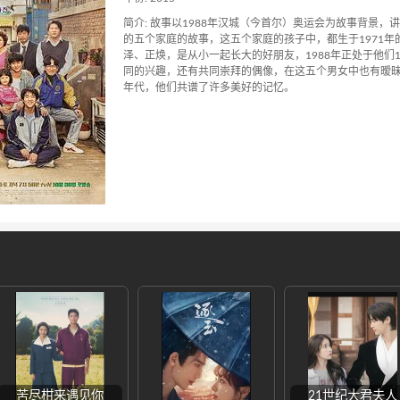
简介: 故事以1988年汉城（今首尔）奥运会为故事背景，
的五个家庭的故事，这五个家庭的孩子中，都生于1971年
泽、正焕，是从小一起长大的好朋友，1988年正处于他们
同的兴趣，还有共同崇拜的偶像，在这五个男女中也有暧
年代，他们共谱了许多美好的记忆。
苦尽柑来遇见你
21世纪大君夫人