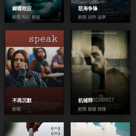
蝴蝶效应
怒海争锋
剧情 科幻 悬疑
剧情 动作 战争
不再沉默
机械师
剧情
剧情 悬疑 惊悚