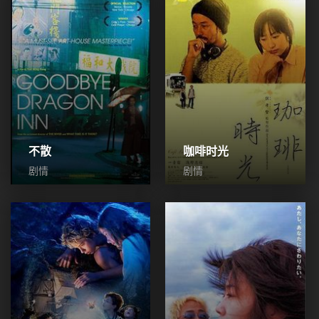
不散
咖啡时光
剧情
剧情